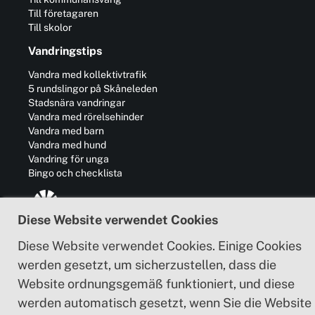
Till företagaren
Till skolor
Vandringstips
Vandra med kollektivtrafik
5 rundslingor på Skåneleden
Stadsnära vandringar
Vandra med rörelsehinder
Vandra med barn
Vandra med hund
Vandring för unga
Bingo och checklista
Diese Website verwendet Cookies
Region Skåne ist der Leader des Skåneleden-
Diese Website verwendet Cookies. Einige Cookies
Trails und verantwortlich für die Entwicklung
von Geschäft, Kommunikation, Kultur und
werden gesetzt, um sicherzustellen, dass die
Zusammenarbeit mit anderen Regionen in und
Website ordnungsgemäß funktioniert, und diese
außerhalb Schwedens.
werden automatisch gesetzt, wenn Sie die Website