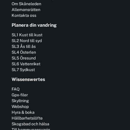
Om Skåneleden
Allemansrätten
Kontakta oss
Planera din vandring
SL1 Kust till kust
SL2 Nord till syd
SL3 Ås till ås
SL4 Österlen
SL5 Öresund
SL6 Vattenriket
SL7 Sydkust
Wissenswertes
FAQ
Gpx-filer
Skyltning
Webshop
Hyra & boka
Hållbarhetslöfte
Skogsbad och hälsa
Till kommunansvarig