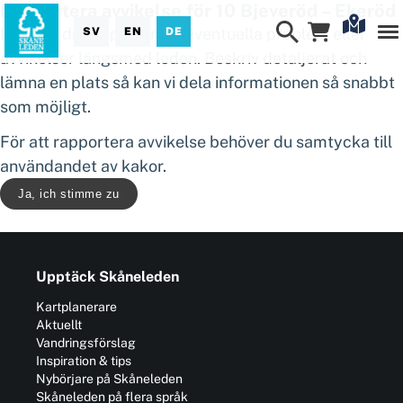
Rapportera avvikelse för 10 Bjeveröd – Ekeröd
Här kan du rapportera in eventuella problem eller
SV
EN
DE
avvikelser längsmed leden. Beskriv detaljerat och
lämna en plats så kan vi dela informationen så snabbt
som möjligt.
För att rapportera avvikelse behöver du samtycka till
användandet av kakor.
Ja, ich stimme zu
Upptäck Skåneleden
Kartplanerare
Aktuellt
Vandringsförslag
Inspiration & tips
Nybörjare på Skåneleden
Skåneleden på flera språk