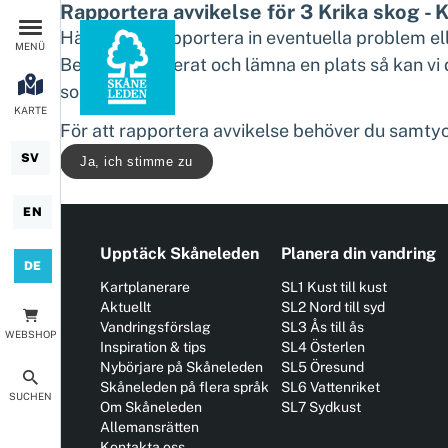
Rapportera avvikelse för 3 Krika skog - 
Här kan du rapportera in eventuella problem el
MENÜ
Beskriv detaljerat och lämna en plats så kan vi
som möjligt.
KARTE
För att rapportera avvikelse behöver du samtyc
SV
Ja, ich stimme zu
EN
Upptäck Skåneleden
Planera din vandring
DE
Kartplanerare
SL1 Kust till kust
Aktuellt
SL2 Nord till syd
Vandringsförslag
SL3 Ås till ås
WEBSHOP
Inspiration & tips
SL4 Österlen
Nybörjare på Skåneleden
SL5 Öresund
Skåneleden på flera språk
SL6 Vattenriket
SUCHEN
Om Skåneleden
SL7 Sydkust
Allemansrätten
Kontakta oss