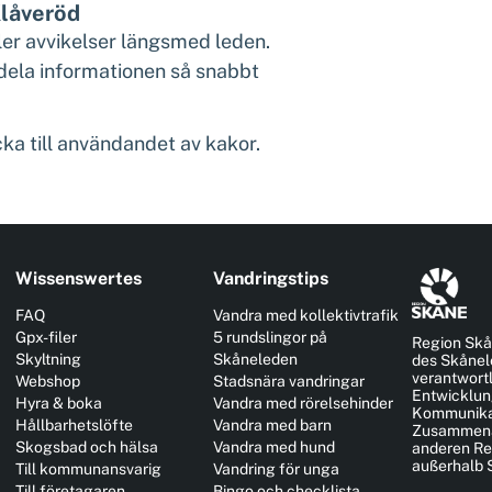
Klåveröd
ler avvikelser längsmed leden.
 dela informationen så snabbt
ka till användandet av kakor.
Wissenswertes
Vandringstips
FAQ
Vandra med kollektivtrafik
Gpx-filer
5 rundslingor på
Region Skå
Skyltning
Skåneleden
des Skånel
verantwortl
Webshop
Stadsnära vandringar
Entwicklun
Hyra & boka
Vandra med rörelsehinder
Kommunikat
Hållbarhetslöfte
Vandra med barn
Zusammena
Skogsbad och hälsa
Vandra med hund
anderen Re
außerhalb
Till kommunansvarig
Vandring för unga
Till företagaren
Bingo och checklista