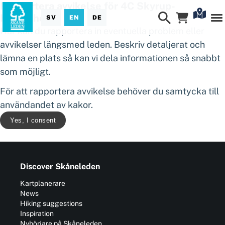
Rapportera avvikelse för 4C Skyrup-
Hässleholm
SV
EN
DE
Här kan du rapportera in eventuella problem eller
avvikelser längsmed leden. Beskriv detaljerat och
lämna en plats så kan vi dela informationen så snabbt
som möjligt.
För att rapportera avvikelse behöver du samtycka till
användandet av kakor.
Yes, I consent
Discover Skåneleden
Kartplanerare
News
Hiking suggestions
Inspiration
Nybörjare på Skåneleden