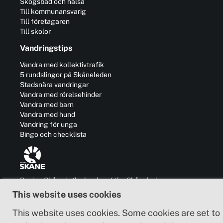
Skogsbad och hälsa
Till kommunansvarig
Till företagaren
Till skolor
Vandringstips
Vandra med kollektivtrafik
5 rundslingor på Skåneleden
Stadsnära vandringar
Vandra med rörelsehinder
Vandra med barn
Vandra med hund
Vandring för unga
Bingo och checklista
Region Skåne is the leader of the Skåneleden
trail and is also responsible for the
This website uses cookies
development of business, communication,
culture and cooperation with other regions in
This website uses cookies. Some cookies are set to
and outside Sweden.