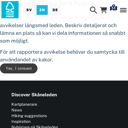
Rapportera avvikelse för 8 Rydebäck -
Landskrona
SV
EN
DE
Här kan du rapportera in eventuella problem eller
avvikelser längsmed leden. Beskriv detaljerat och
lämna en plats så kan vi dela informationen så snabbt
som möjligt.
För att rapportera avvikelse behöver du samtycka till
användandet av kakor.
Yes, I consent
Discover Skåneleden
Kartplanerare
News
Hiking suggestions
Inspiration
Nybörjare på Skåneleden