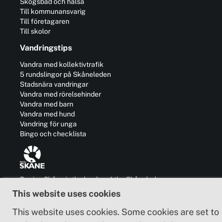
Skogsbad och hälsa
Till kommunansvarig
Till företagaren
Till skolor
Vandringstips
Vandra med kollektivtrafik
5 rundslingor på Skåneleden
Stadsnära vandringar
Vandra med rörelsehinder
Vandra med barn
Vandra med hund
Vandring för unga
Bingo och checklista
Region Skåne is the leader of the Skåneleden
trail and is also responsible for the
This website uses cookies
development of business, communication,
culture and cooperation with other regions in
This website uses cookies. Some cookies are set to
and outside Sweden.