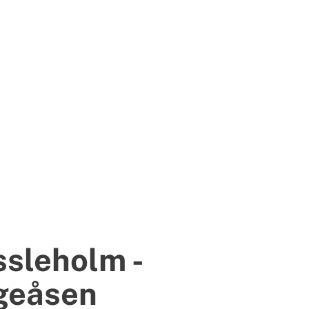
sleholm -
geåsen