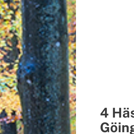
4 Häs
Göin