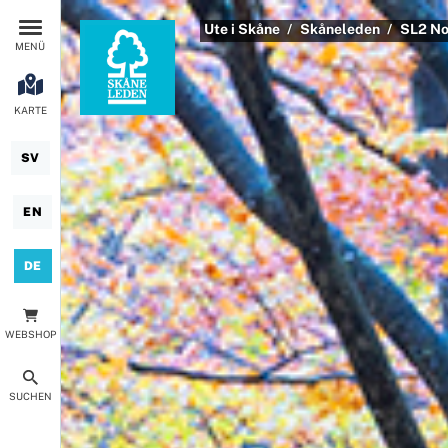
Ute i Skåne
Skåneleden
SL2 No
MENÜ
KARTE
SV
EN
DE
WEBSHOP
SUCHEN