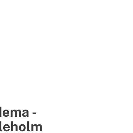
dema -
leholm