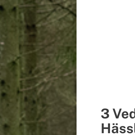
3 Ve
Häss