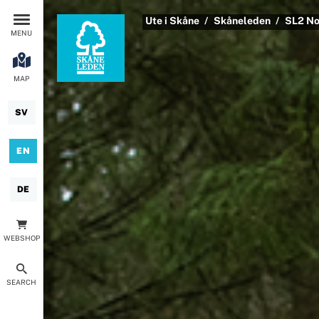
Ute i Skåne
Skåneleden
SL2 No
MENU
MAP
SV
EN
DE
WEBSHOP
SEARCH