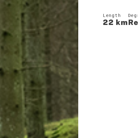
Length
Deg
22 km
R